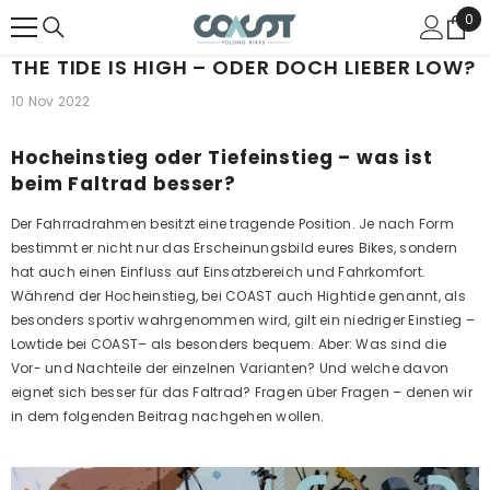
ZUM INHALT SPRINGEN
0
0
Arti
THE TIDE IS HIGH – ODER DOCH LIEBER LOW?
10 Nov 2022
Hocheinstieg oder Tiefeinstieg – was ist
beim Faltrad besser?
Der Fahrradrahmen besitzt eine tragende Position. Je nach Form
bestimmt er nicht nur das Erscheinungsbild eures Bikes, sondern
hat auch einen Einfluss auf Einsatzbereich und Fahrkomfort.
Während der Hocheinstieg, bei COAST auch Hightide genannt, als
besonders sportiv wahrgenommen wird, gilt ein niedriger Einstieg –
Lowtide bei COAST– als besonders bequem. Aber: Was sind die
Vor- und Nachteile der einzelnen Varianten? Und welche davon
eignet sich besser für das Faltrad? Fragen über Fragen – denen wir
in dem folgenden Beitrag nachgehen wollen.